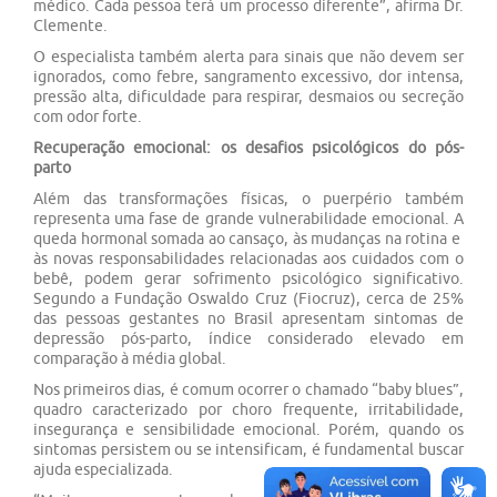
médico. Cada pessoa terá um processo diferente”, afirma Dr.
Clemente.
O especialista também alerta para sinais que não devem ser
ignorados, como febre, sangramento excessivo, dor intensa,
pressão alta, dificuldade para respirar, desmaios ou secreção
com odor forte​​.​​​​ ​​
Recuperação emocional: ​​os desafios psicológicos do pós-
parto​​​​ ​
Além das transformações físicas, o puerpério também
representa uma fase de grande vulnerabilidade emocional. A
queda hormonal ​somada ao cansaço, às mudanças na rotina e ​​
às novas responsabilidades relacionadas aos cuidados com o
bebê,​​ pode​m​ gerar sofrimento psicológico significativo.
Segundo a Fundação Oswaldo Cruz (Fiocruz), cerca de 25%
das pessoas gestantes no Brasil apresentam sintomas de
depressão pós-parto, índice considerado elevado em
comparação à média global.
Nos primeiros dias, é comum ocorrer o chamado “baby blues”,
​quadro ​caracterizado por choro frequente, irritabilidade,
insegurança e sensibilidade emocional. Porém, quando os
sintomas persistem ou se intensificam, é fundamental buscar
ajuda especializada.