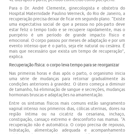
Para o Dr. André Clemente, ginecologista e obstetra do
Hospital Maternidade Paulino Werneck, do Rio de Janeiro, a
recuperação precisa deixar de ​​ficar em segundo plano​​. “Existe
uma expectativa social de que a pessoa no pós-parto deve
estar​​ feliz o tempo todo e se recupere rapidamente, mas o
puerpério é um período de grande impacto físico e
emocional. O corpo passou por meses de adaptação e por um
evento intenso que é o parto, seja ele natural ou cesárea. É
mais que necessário que exista um tempo de recuperação”,
explica.
Recuperação física: o corpo leva tempo para se reorganizar
Nas primeiras horas e dias após o parto, o organismo inicia
uma série de mudanças para retornar gradualmente às
condições anteriores à gravidez. O útero começa a diminuir
de tamanho, há eliminação de sangue e secreções, mudanças
hormonais bruscas e adaptações na amamentação.
Entre os sintomas físicos mais comuns estão sangramento
vaginal intenso nos primeiros dias, cólicas uterinas, dores na
região íntima ou na cicatriz da cesariana, inchaço,
constipação, cansaço extremo e ​​desconforto​​ nas mamas. “A
recuperação não é automática. O corpo precisa de repouso,
hidratação, alimentação adequada e acompanhamento