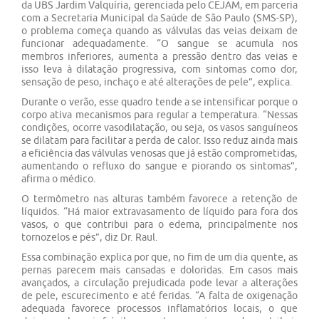
da UBS Jardim Valquíria, gerenciada pelo CEJAM, em parceria
com a Secretaria Municipal da Saúde de São Paulo (SMS-SP),
o problema começa quando as válvulas das veias deixam de
funcionar adequadamente. “O sangue se acumula nos
membros inferiores, aumenta a pressão dentro das veias e
isso leva à dilatação progressiva, com sintomas como dor,
sensação de peso, inchaço e até alterações de pele”, explica.
Durante o verão, esse quadro tende a se intensificar porque o
corpo ativa mecanismos para regular a temperatura. “Nessas
condições, ocorre vasodilatação, ou seja, os vasos sanguíneos
se dilatam para facilitar a perda de calor. Isso reduz ainda mais
a eficiência das válvulas venosas que já estão comprometidas,
aumentando o refluxo do sangue e piorando os sintomas”,
afirma o médico.
O termômetro nas alturas também favorece a retenção de
líquidos. “Há maior extravasamento de líquido para fora dos
vasos, o que contribui para o edema, principalmente nos
tornozelos e pés”, diz Dr. Raul.
Essa combinação explica por que, no fim de um dia quente, as
pernas parecem mais cansadas e doloridas. Em casos mais
avançados, a circulação prejudicada pode levar a alterações
de pele, escurecimento e até feridas. “A falta de oxigenação
adequada favorece processos inflamatórios locais, o que