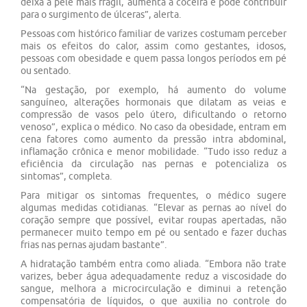
deixa a pele mais frágil, aumenta a coceira e pode contribuir
para o surgimento de úlceras”, alerta.
Pessoas com histórico familiar de varizes costumam perceber
mais os efeitos do calor, assim como gestantes, idosos,
pessoas com obesidade e quem passa longos períodos em pé
ou sentado.
“Na gestação, por exemplo, há aumento do volume
sanguíneo, alterações hormonais que dilatam as veias e
compressão de vasos pelo útero, dificultando o retorno
venoso”, explica o médico. No caso da obesidade, entram em
cena fatores como aumento da pressão intra abdominal,
inflamação crônica e menor mobilidade. “Tudo isso reduz a
eficiência da circulação nas pernas e potencializa os
sintomas”, completa.
Para mitigar os sintomas frequentes, o médico sugere
algumas medidas cotidianas. “Elevar as pernas ao nível do
coração sempre que possível, evitar roupas apertadas, não
permanecer muito tempo em pé ou sentado e fazer duchas
frias nas pernas ajudam bastante”.
A hidratação também entra como aliada. “Embora não trate
varizes, beber água adequadamente reduz a viscosidade do
sangue, melhora a microcirculação e diminui a retenção
compensatória de líquidos, o que auxilia no controle do