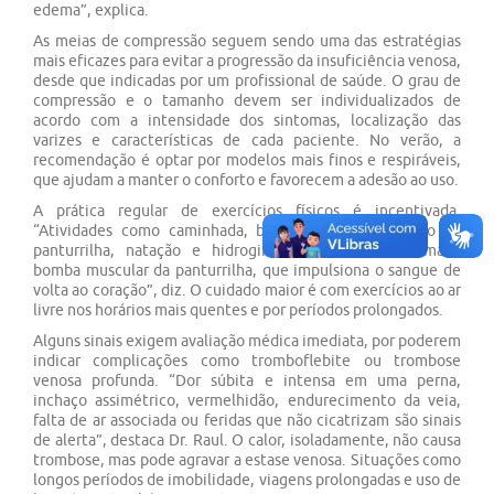
edema”, explica.
As meias de compressão seguem sendo uma das estratégias
mais eficazes para evitar a progressão da insuficiência venosa,
desde que indicadas por um profissional de saúde. O grau de
compressão e o tamanho devem ser individualizados de
acordo com a intensidade dos sintomas, localização das
varizes e características de cada paciente. No verão, a
recomendação é optar por modelos mais finos e respiráveis,
que ajudam a manter o conforto e favorecem a adesão ao uso.
A prática regular de exercícios físicos é incentivada.
“Atividades como caminhada, bicicleta, fortalecimento da
panturrilha, natação e hidroginástica ativam a chamada
bomba muscular da panturrilha, que impulsiona o sangue de
volta ao coração”, diz. O cuidado maior é com exercícios ao ar
livre nos horários mais quentes e por períodos prolongados.
Alguns sinais exigem avaliação médica imediata, por poderem
indicar complicações como tromboflebite ou trombose
venosa profunda. “Dor súbita e intensa em uma perna,
inchaço assimétrico, vermelhidão, endurecimento da veia,
falta de ar associada ou feridas que não cicatrizam são sinais
de alerta”, destaca Dr. Raul. O calor, isoladamente, não causa
trombose, mas pode agravar a estase venosa. Situações como
longos períodos de imobilidade, viagens prolongadas e uso de