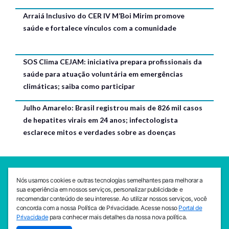
Arraiá Inclusivo do CER IV M’Boi Mirim promove
saúde e fortalece vínculos com a comunidade
SOS Clima CEJAM: iniciativa prepara profissionais da
saúde para atuação voluntária em emergências
climáticas; saiba como participar
Julho Amarelo: Brasil registrou mais de 826 mil casos
de hepatites virais em 24 anos; infectologista
esclarece mitos e verdades sobre as doenças
SEDE CEJAM
Nós usamos cookies e outras tecnologias semelhantes para melhorar a
Av. da Liberdade, 765, Liberdade, São Paulo, 01503-001
sua experiência em nossos serviços, personalizar publicidade e
(11) 3469 - 1818
recomendar conteúdo de seu interesse. Ao utilizar nossos serviços, você
concorda com a nossa Política de Privacidade. Acesse nosso
Portal de
INSTITUTO CEJAM
Privacidade
para conhecer mais detalhes da nossa nova política.
Av. da Liberdade, 765, Liberdade, São Paulo, 01503-001