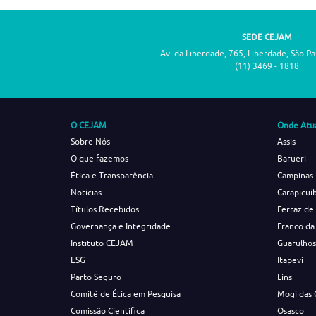
SEDE CEJAM
Av. da Liberdade, 765, Liberdade, São P
(11) 3469 - 1818
O CEJAM
Onde Atu
Sobre Nós
Assis
O que fazemos
Barueri
Ética e Transparência
Campinas
Notícias
Carapicuí
Títulos Recebidos
Ferraz de
Governança e Integridade
Franco da
Instituto CEJAM
Guarulho
ESG
Itapevi
Parto Seguro
Lins
Comitê de Ética em Pesquisa
Mogi das 
Comissão Científica
Osasco