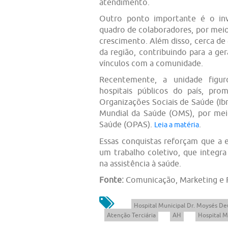
atendimento.
Outro ponto importante é o in
quadro de colaboradores, por mei
crescimento. Além disso, cerca de
da região, contribuindo para a ge
vínculos com a comunidade.
Recentemente, a unidade figu
hospitais públicos do país, prom
Organizações Sociais de Saúde (Ib
Mundial da Saúde (OMS), por me
Saúde (OPAS).
.
Leia a matéria
Essas conquistas reforçam que a 
um trabalho coletivo, que integra
na assistência à saúde.
Fonte:
Comunicação, Marketing e
Hospital Municipal Dr. Moysés De
Atenção Terciária
AH
Hospital M