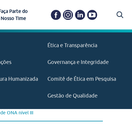
Faça Parte do
Nosso Time
Carapicuíba
Ética e Transparência
PAISM
in memoriam) em
Itapevi
(11) 3469-1828
o, visão e valores?
ações
Governança e Integridade
ustentabilidade
ime.
Pariquera-Açu
ilidade social e
IMPRENSA
as pelo CEJAM e
ura Humanizada
Comitê de Ética em Pesquisa
(11) 97646‑2537
Santos
cejam@agenciamaquina.com
rg.br
Gestão de Qualidade
de ONA nível III