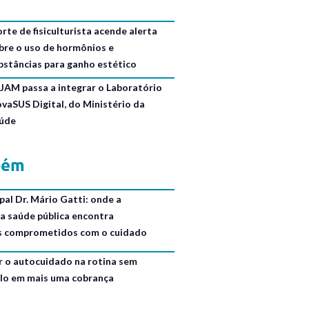
rte de fisiculturista acende alerta
bre o uso de hormônios e
bstâncias para ganho estético
JAM passa a integrar o Laboratório
ovaSUS Digital, do Ministério da
úde
bém
al Dr. Mário Gatti: onde a
da saúde pública encontra
is comprometidos com o cuidado
r o autocuidado na rotina sem
lo em mais uma cobrança