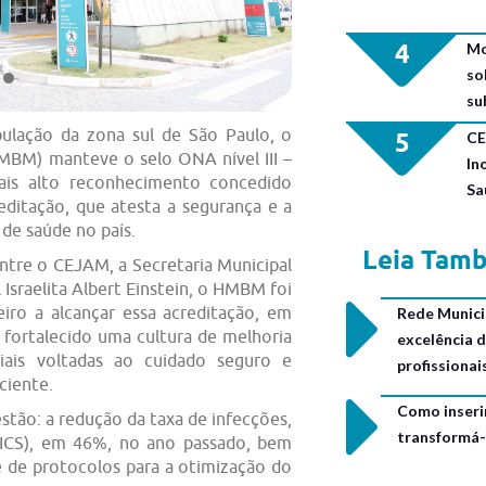
4
Mo
so
su
ulação da zona sul de São Paulo, o
5
CE
HMBM) manteve o selo ONA nível III –
In
ais alto reconhecimento concedido
Sa
editação, que atesta a segurança e a
 de saúde no país.
Leia Tam
ntre o CEJAM, a Secretaria Municipal
 Israelita Albert Einstein, o HMBM foi
leiro a alcançar essa acreditação, em
Rede Municip
 fortalecido uma cultura de melhoria
excelência 
ciais voltadas ao cuidado seguro e
profissiona
ciente.
Como inseri
stão: a redução da taxa de infecções,
transformá-
(ICS), em 46%, no ano passado, bem
de protocolos para a otimização do