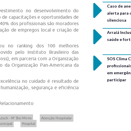
Caso de ane
vestimento no desenvolvimento do
alerta para
o de capacitações e oportunidades de
silenciosa
 40% dos profissionais são moradores
ração de empregos local e criação de
Arraiá Incl
saúde e for
rou no ranking dos 100 melhores
ovido pelo Instituto Brasileiro das
ross), em parceria com a Organização
SOS Clima C
io da Organização Pan-Americana da
profissionai
em emergênc
participar
excelência no cuidado é resultado de
 humanização, segurança e eficiência
 Relacionamento
utsch - M' Boi Mirim
Atenção Hospitalar
unicipal
Hospital