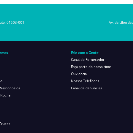
aulo, 01503-001
Av. da Liberda
amos
Fale com a Gente
Canal do Fornecedor
Faça parte do nosso time
Ouvidoria
ba
Nossos Telefones
 Vasconcelos
Canal de denúncias
 Rocha
s
Cruzes