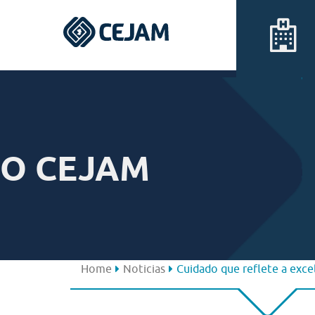
Assis
Ferraz de Vasconcelos
O CEJAM
Lins
Peruíbe
São José dos Campos
Home
Noticias
Cuidado que reflete a exce