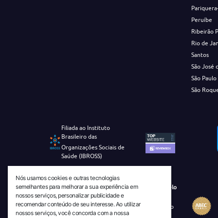
Pariquera
Peruíbe
Ribeirão 
Rio de Ja
Santos
São José 
São Paulo
São Roqu
Filiada ao Instituto
Brasileiro das
Organizações Sociais de
Saúde (IBROSS)
Nós usamos cookies e outras tecnologias
semelhantes para melhorar a sua experiência em
Revista Tecnico-Cientifica CEJAM Selo
nossos serviços, personalizar publicidade e
Diamante de Ciência Aberta
recomendar conteúdo de seu interesse. Ao utilizar
Diretório Migulim Instituto Brasileiro
nossos serviços, você concorda com a nossa
de Informação em Ciência e