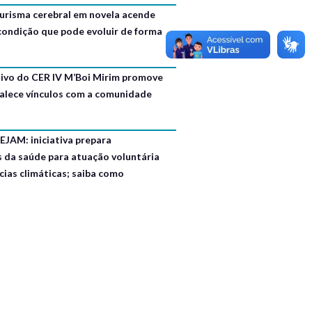
urisma cerebral em novela acende
 condição que pode evoluir de forma
usivo do CER IV M’Boi Mirim promove
talece vínculos com a comunidade
EJAM: iniciativa prepara
s da saúde para atuação voluntária
ias climáticas; saiba como