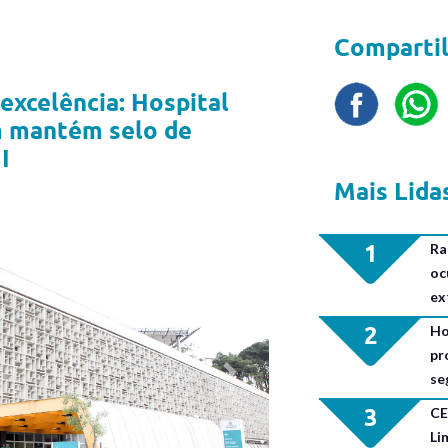
Compartil
excelência: Hospital
m mantém selo de
I
Mais Lida
1
Ra
oc
ex
2
Ho
pr
se
Next
3
CE
Li